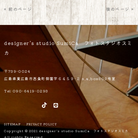
« 前のページ
後のページ »
designer's studio SumiCa フォトスタジオスミ
カ
〒739-0024
広島県東広島市西条町御薗宇６４５９-２ s.a.box302号室
Tel:090-6419-0293
SITEMAP
PRIVACY POLICY
Copyright © 2021 designer's studio SumiCa フォトスタジオスミカ
All rights Reserved.