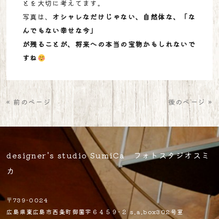
とを大切に考えてます。
写真は、
オシャレなだけじゃない、自然体な、「な
んでもない幸せな今」
が残ることが、将来への本当の宝物かもしれないで
すね
« 前のページ
後のページ »
designer's studio SumiCa フォトスタジオスミ
カ
〒739-0024
広島県東広島市西条町御薗宇６４５９-２ s.a.box302号室