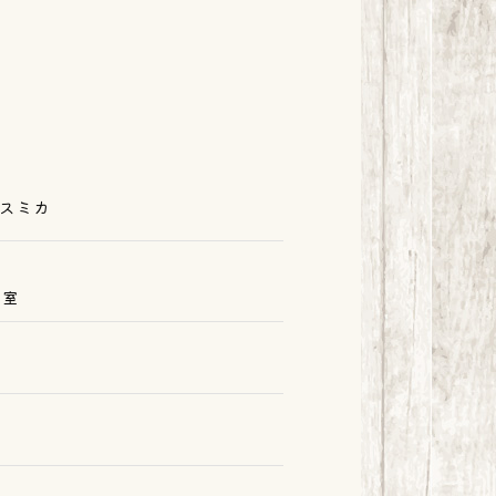
オスミカ
号室