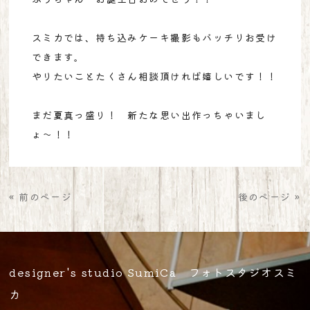
スミカでは、持ち込みケーキ撮影もバッチリお受け
できます。
やりたいことたくさん相談頂ければ嬉しいです！！
まだ夏真っ盛り！ 新たな思い出作っちゃいまし
ょ〜！！
« 前のページ
後のページ »
designer's studio SumiCa フォトスタジオスミ
カ