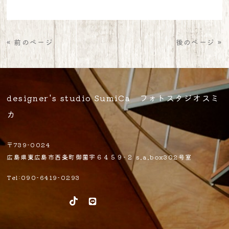
« 前のページ
後のページ »
designer's studio SumiCa フォトスタジオスミ
カ
〒739-0024
広島県東広島市西条町御薗宇６４５９-２ s.a.box302号室
Tel:090-6419-0293