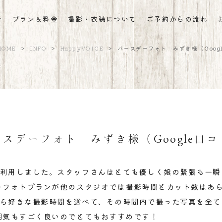
ン
プラン＆料金
撮影・衣装について
ご予約からの流れ
HOME
>
INFO
>
HappyVOICE
>
バースデーフォト みずき様（Goog
ースデーフォト みずき様（Google口コ
利用しました。スタッフさんはとても優しく娘の緊張も一瞬
ーフォトプランが他のスタジオでは撮影時間とカット数はあ
ら好きな撮影時間を選べて、その時間内で撮った写真を全て
囲気もすごく良いのでとてもおすすめです！