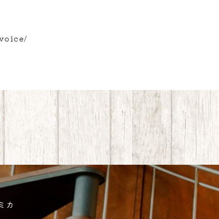
voice/
スミカ