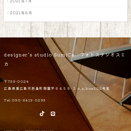
2021年7月
2021年6月
designer's studio SumiCa フォトスタジオスミ
カ
〒739-0024
広島県東広島市西条町御薗宇６４５９-２ s.a.box302号室
Tel:090-6419-0293