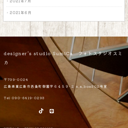
2021年7月
2021年6月
designer's studio SumiCa フォトスタジオスミ
カ
〒739-0024
広島県東広島市西条町御薗宇６４５９-２ s.a.box302号室
Tel:090-6419-0293